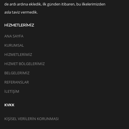
de ardı ardına ekledik, ilk günden itibaren, bu ilkelerimizden
asla taviz vermedik.
HİZMETLERİMİZ
ANA SAYFA
KURUMSAL
HİZMETLERİMİZ
HİZMET BÖLGELERİMİZ
BELGELERİMİZ
REFERANSLAR
İLETİŞİM
KVKK
KIŞISEL VERILERIN KORUNMASI