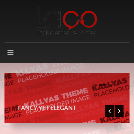
0
1
2
3
FANCY YET ELEGANT