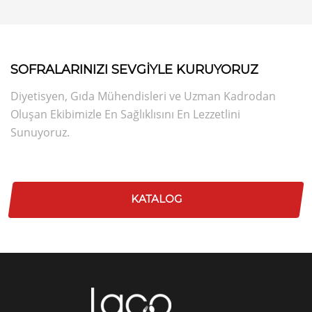
SOFRALARINIZI SEVGİYLE KURUYORUZ
Diyetisyen, Gıda Mühendisleri ve Uzman Kadrodan
Oluşan Ekibimizle En Sağlıklısını En Lezzetlini
Sunuyoruz.
KATALOG