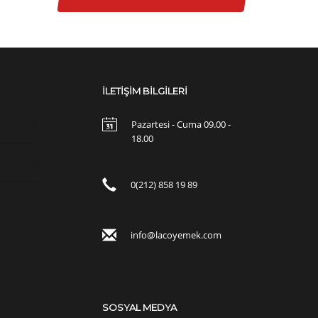
İLETİŞİM BİLGİLERİ
Pazartesi - Cuma 09.00 -
18.00
0(212) 858 19 89
info@lacoyemek.com
SOSYAL MEDYA