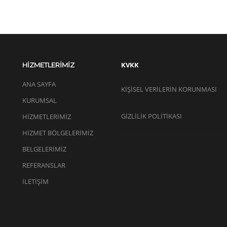
KVKK
HİZMETLERİMİZ
ANA SAYFA
KIŞISEL VERILERIN KORUNMASI
KURUMSAL
GİZLİLİK POLİTİKASI
HİZMETLERİMİZ
HİZMET BÖLGELERİMİZ
BELGELERİMİZ
REFERANSLAR
İLETİŞİM