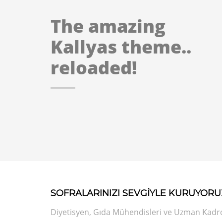
The amazing
Kallyas theme..
reloaded!
SOFRALARINIZI SEVGİYLE KURUYORU
Diyetisyen, Gıda Mühendisleri ve Uzman Kadrod