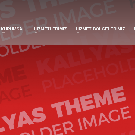
KURUMSAL
HİZMETLERİMİZ
HİZMET BÖLGELERİMİZ