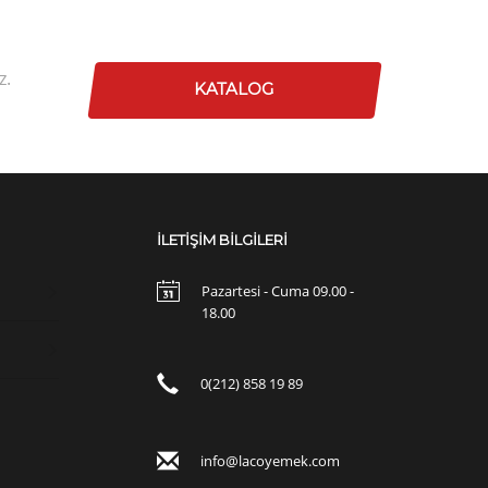
z.
KATALOG
İLETİŞİM BİLGİLERİ
Pazartesi - Cuma 09.00 -
18.00
0(212) 858 19 89
info@lacoyemek.com