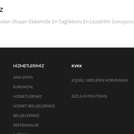
Z
an Oluşan Ekibimizle En Sağlıklısını En Lezzetlini Sunuyoru
KVKK
HİZMETLERİMİZ
ANA SAYFA
KIŞISEL VERILERIN KORUNMASI
KURUMSAL
GİZLİLİK POLİTİKASI
HİZMETLERİMİZ
HİZMET BÖLGELERİMİZ
BELGELERİMİZ
REFERANSLAR