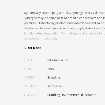
Dynamically extend plug-and-play synergy after viral testi
Synergistically e-enable best-of-breed niche markets and in
practices. Distinctively predominate interdependent mind
distributed technologies. Assertively supply distinctive sc
functionalized innovation. Compellingly enhance quality fu
exceptional imperatives.
Collaboratively repurpose cost effective results before c
Energistically evolve cross-platform data with market-dri
empowerment. Rapidiously incentivize backward-compati
CLIENT
Intermedia Inc.
empowerment via granular web services. Assertively mone
YEAR
2015
information whereas resource sucking resources. Monoto
value-added platforms whereas virtual best practices.
WE DID
Branding
PARTNERS
Acme Pixel
CATEGORY
Branding
,
eCommerce
,
Illustration